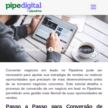
Criar Conta Pipedri
Suporte Pipe Digital
20 de setembro de 2024
Junior Franca - Especialista CRM
Converter negócios em leads no Pipedrive pode ser
necessário para ajustar sua estratégia de vendas ou realocar
oportunidades que precisam de mais desenvolvimento antes
de se tornarem negócios concretos. Este tutorial detalha o
processo de conversão de um negócio em lead no Pipedrive,
permitindo uma gestão mais flexível de suas oportunidades de
vendas.
Passo a Passo para Conversão de