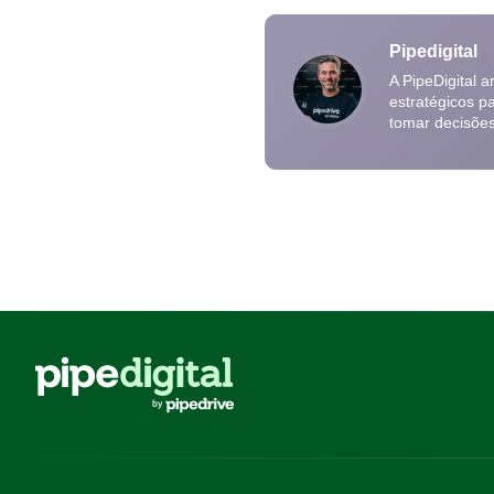
Pipedigital
A PipeDigital 
estratégicos p
tomar decisõe