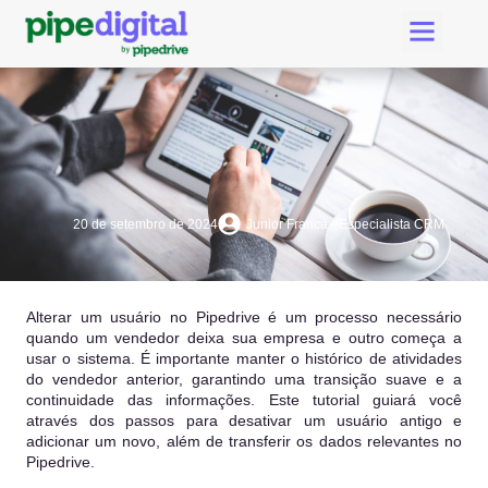
Criar Conta Pipedri
Suporte Pipe Digital
20 de setembro de 2024
Junior Franca - Especialista CRM
Alterar um usuário no Pipedrive é um processo necessário
quando um vendedor deixa sua empresa e outro começa a
usar o sistema. É importante manter o histórico de atividades
do vendedor anterior, garantindo uma transição suave e a
continuidade das informações. Este tutorial guiará você
através dos passos para desativar um usuário antigo e
adicionar um novo, além de transferir os dados relevantes no
Pipedrive.