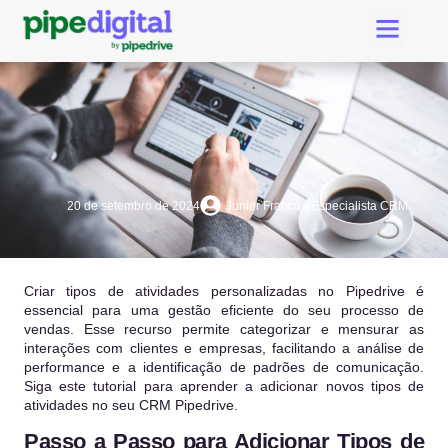
Criar Conta Pipedri
Suporte Pipe Digital
20 de setembro de 2024
Junior Franca - Especialista CRM
Criar tipos de atividades personalizadas no Pipedrive é
essencial para uma gestão eficiente do seu processo de
vendas. Esse recurso permite categorizar e mensurar as
interações com clientes e empresas, facilitando a análise de
performance e a identificação de padrões de comunicação.
Siga este tutorial para aprender a adicionar novos tipos de
atividades no seu CRM Pipedrive.
Passo a Passo para Adicionar Tipos de