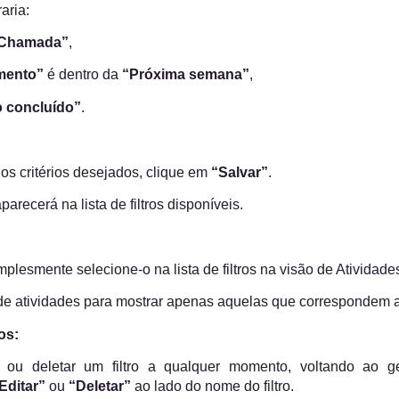
aria:
Chamada”
,
mento”
é dentro da
“Próxima semana”
,
 concluído”
.
os critérios desejados, clique em
“Salvar”
.
parecerá na lista de filtros disponíveis.
simplesmente selecione-o na lista de filtros na visão de Atividade
a de atividades para mostrar apenas aquelas que correspondem aos
ros:
 ou deletar um filtro a qualquer momento, voltando ao ger
Editar”
ou
“Deletar”
ao lado do nome do filtro.