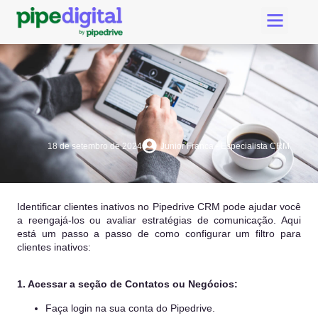
Criar Conta Pipedri
Suporte Pipe Digital
18 de setembro de 2024
Junior Franca - Especialista CRM
Identificar clientes inativos no Pipedrive CRM pode ajudar você
a reengajá-los ou avaliar estratégias de comunicação. Aqui
está um passo a passo de como configurar um filtro para
clientes inativos:
1. Acessar a seção de Contatos ou Negócios:
Faça login na sua conta do Pipedrive.