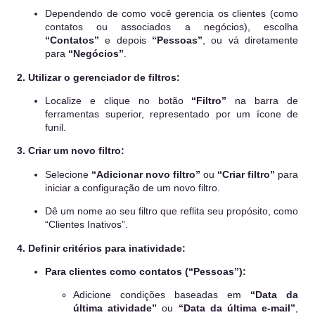
Dependendo de como você gerencia os clientes (como
contatos ou associados a negócios), escolha
“Contatos”
e depois
“Pessoas”
, ou vá diretamente
para
“Negócios”
.
2. Utilizar o gerenciador de filtros:
Localize e clique no botão
“Filtro”
na barra de
ferramentas superior, representado por um ícone de
funil.
3. Criar um novo filtro:
Selecione
“Adicionar novo filtro”
ou
“Criar filtro”
para
iniciar a configuração de um novo filtro.
Dê um nome ao seu filtro que reflita seu propósito, como
“Clientes Inativos”.
4. Definir critérios para inatividade:
Para clientes como contatos (“Pessoas”):
Adicione condições baseadas em
“Data da
última atividade”
ou
“Data da última e-mail”
,