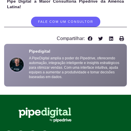
Pipe Digital a Maior Consultoria Pipedrive da América
Latina!
FALE COM UM CONSULTOR
Compartilhar:
Pipedigital
A PipeDigital amplia o poder do Pipedrive, oferecendo
automação, integração inteligente e insights estratégicos
para otimizar vendas. Com uma interface intuitiva, ajuda
equipes a aumentar a produtividade e tomar decisões
baseadas em dados.