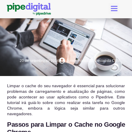
Criar Conta Pipedri
Suporte Pipe Digital
20 de setembro de 2024
Junior Franca - Especialista CRM
Limpar o cache do seu navegador é essencial para solucionar
problemas de carregamento e atualização de páginas, como
pode acontecer ao usar aplicativos como o Pipedrive. Este
tutorial irá guiá-lo sobre como realizar esta tarefa no Google
Chrome, embora a lógica seja similar para outros
navegadores.
Passos para Limpar o Cache no Google