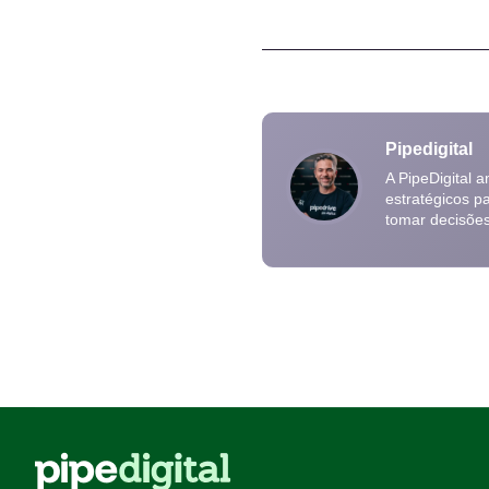
Pipedigital
A PipeDigital 
estratégicos p
tomar decisõe