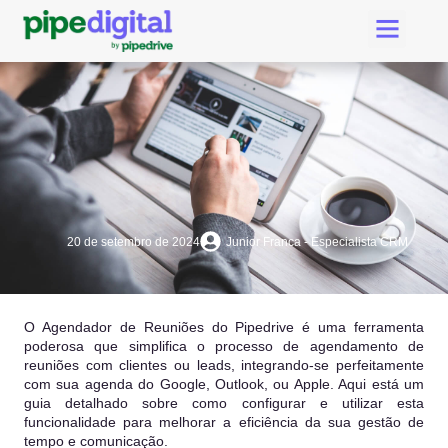
Criar Conta Pipedri
Suporte Pipe Digital
20 de setembro de 2024
Junior Franca - Especialista CRM
O Agendador de Reuniões do Pipedrive é uma ferramenta
poderosa que simplifica o processo de agendamento de
reuniões com clientes ou leads, integrando-se perfeitamente
com sua agenda do Google, Outlook, ou Apple. Aqui está um
guia detalhado sobre como configurar e utilizar esta
funcionalidade para melhorar a eficiência da sua gestão de
tempo e comunicação.