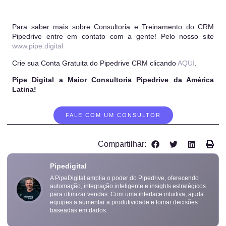
Para saber mais sobre Consultoria e Treinamento do CRM
Pipedrive entre em contato com a gente! Pelo nosso site
www.pipe.digital
Crie sua Conta Gratuita do Pipedrive CRM clicando
AQUI
.
Pipe Digital a Maior Consultoria Pipedrive da América
Latina!
FALE COM UM CONSULTOR
Compartilhar:
Pipedigital
A PipeDigital amplia o poder do Pipedrive, oferecendo
automação, integração inteligente e insights estratégicos
para otimizar vendas. Com uma interface intuitiva, ajuda
equipes a aumentar a produtividade e tomar decisões
baseadas em dados.