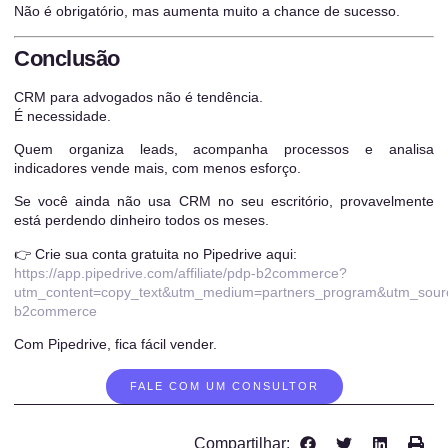
Não é obrigatório, mas aumenta muito a chance de sucesso.
Conclusão
CRM para advogados não é tendência.
É necessidade.
Quem organiza leads, acompanha processos e analisa
indicadores vende mais, com menos esforço.
Se você ainda não usa CRM no seu escritório, provavelmente
está perdendo dinheiro todos os meses.
👉 Crie sua conta gratuita no Pipedrive aqui:
https://app.pipedrive.com/affiliate/pdp-b2commerce?
utm_content=copy_text&utm_medium=partners_program&utm_sour
b2commerce
Com Pipedrive, fica fácil vender.
FALE COM UM CONSULTOR
Compartilhar: