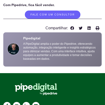
Com Pipedrive, fica fácil vender.
FALE COM UM CONSULTOR
Compartilhar:
Pipedigital
A PipeDigital amplia o poder do Pipedrive, oferecendo
automação, integração inteligente e insights estratégicos
para otimizar vendas. Com uma interface intuitiva, ajuda
equipes a aumentar a produtividade e tomar decisões
baseadas em dados.