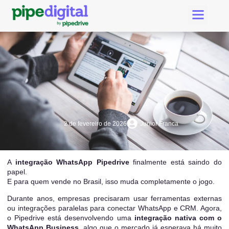
Criar Conta Pipedri
Suporte Pipe Digital
2 de fevereiro de 2026
Junior Franca
A
integração WhatsApp Pipedrive
finalmente está saindo do
papel.
E para quem vende no Brasil, isso muda completamente o jogo.
Durante anos, empresas precisaram usar ferramentas externas
ou integrações paralelas para conectar WhatsApp e CRM. Agora,
o Pipedrive está desenvolvendo uma
integração nativa com o
WhatsApp Business
, algo que o mercado já esperava há muito