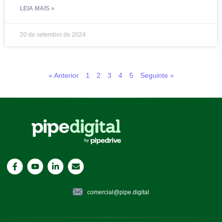
LEIA MAIS »
20 de setembro de 2024
« Anterior
1
2
3
4
5
Seguinte »
comercial@pipe.digital